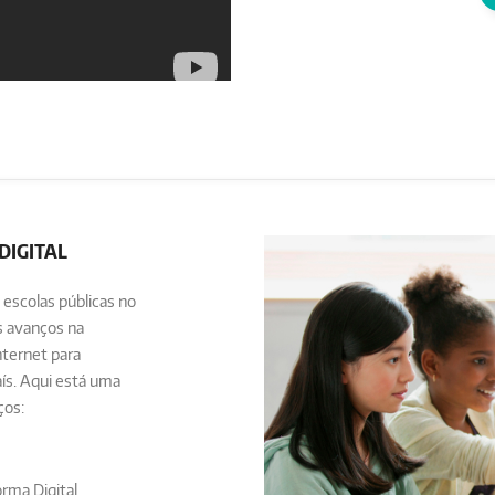
DIGITAL
s escolas públicas no
s avanços na
nternet para
ís. Aqui está uma
ços:
rma Digital