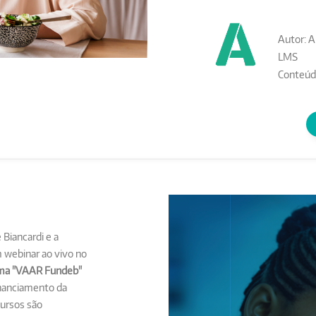
Autor: A
LMS
Conteúd
Biancardi e a
 webinar ao vivo no
ma "VAAR Fundeb"
financiamento da
cursos são