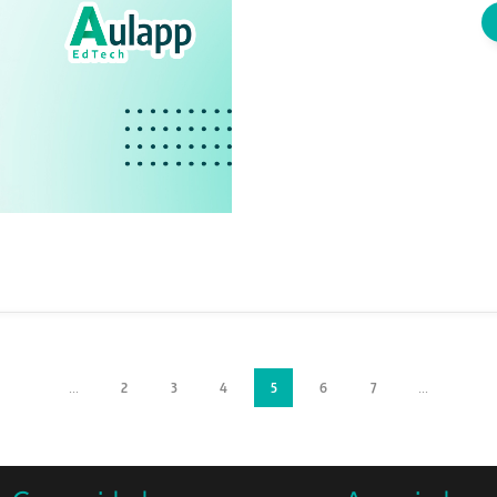
2
3
4
5
6
7
...
...