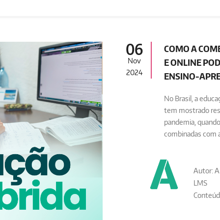
06
COMO A COMB
Nov
E ONLINE PO
2024
ENSINO-APR
No Brasil, a educ
tem mostrado resu
pandemia, quando 
combinadas com au
Autor: A
LMS
Conteúd