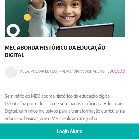
MEC ABORDA HISTÓRICO DA EDUCAÇÃO
DIGITAL
Autor:
AULAPP EDTECH - PLATAFORMA DIGITAL LMS
,
EDUCAÇÃO
Seminário do MEC aborda histórico da educação digital
Debate faz parte do ciclo de seminários e oficinas “Educação
Digital: caminhos inclusivos para a transformação curricular na
educação básica”, que o MEC realizará até junho
Login Aluno