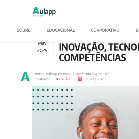
SOBRE
EDUCACIONAL
CORPORATIVO
B
12
EDUCAÇÃO PARA O 
May
INOVAÇÃO, TECNO
2025
COMPETÊNCIAS
Autor: Aulapp EdTech - Plataforma Digital LMS
Conteúdo:
EDUCAÇÃO
12 May, 2025